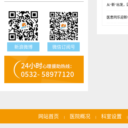
从“新”出发
医患同乐迎新
新浪微博
微信订阅号
网站首页
医院概况
科室设置
|
|