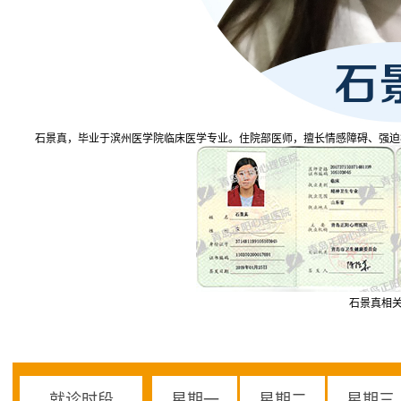
石景真，毕业于滨州医学院临床医学专业。住院部医师，擅长情感障碍、强迫
石景真相
就诊时段
星期一
星期二
星期三