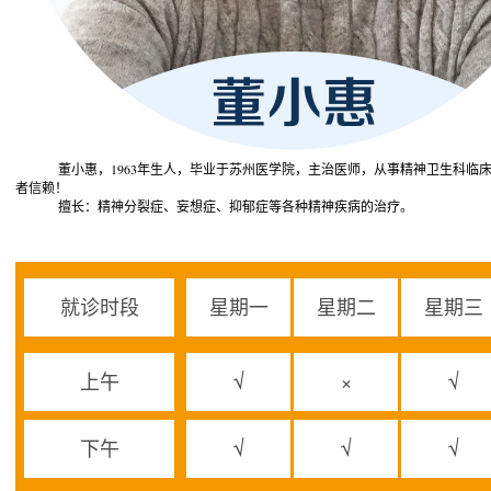
董小惠，1963年生人，毕业于苏州医学院，主治医师，从事精神卫生科临床工
者信赖！
擅长：精神分裂症、妄想症、抑郁症等各种精神疾病的治疗。
就诊时段
星期一
星期二
星期三
上午
√
×
√
下午
√
√
√